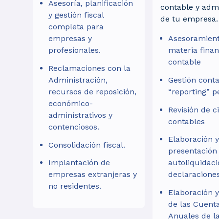
Asesoría, planificación
contable y admi
y gestión fiscal
de tu empresa.
completa para
empresas y
Asesoramien
profesionales.
materia finan
contable
Reclamaciones con la
Administración,
Gestión conta
recursos de reposición,
“reporting” p
económico-
Revisión de c
administrativos y
contables
contenciosos.
Elaboración 
Consolidación fiscal.
presentación
Implantación de
autoliquidaci
empresas extranjeras y
declaraciones
no residentes.
Elaboración y
de las Cuent
Anuales de l