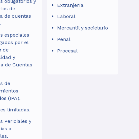
s obligatorios y
Extranjería
rios de
ía de cuentas
Laboral
.
Mercantil y societario
s especiales
Penal
ados por el
o de
Procesal
lidad y
ía de Cuentas
s de
mientos
os (IPA).
es limitadas.
s Periciales y
ias a
les.