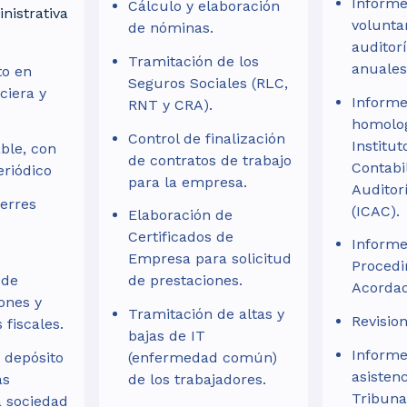
Informe
Cálculo y elaboración
nistrativa
volunta
de nóminas.
auditor
Tramitación de los
anuales
to en
Seguros Sociales (RLC,
ciera y
Informe
RNT y CRA).
homolog
Control de finalización
Institut
ble, con
de contratos de trabajo
Contabi
eriódico
para la empresa.
Auditor
ierres
(ICAC).
Elaboración de
Certificados de
Informe
y
Empresa para solicitud
Procedi
 de
de prestaciones.
Acordad
ones y
Tramitación de altas y
Revision
 fiscales.
bajas de IT
Informe
 depósito
(enfermedad común)
asistenc
as
de los trabajadores.
Tribuna
a sociedad